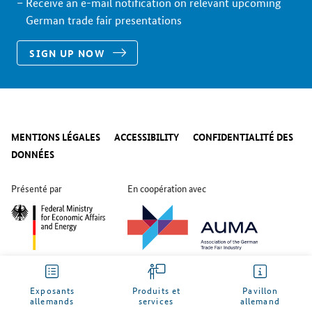
Receive an e-mail notification on relevant upcoming
German trade fair presentations
SIGN UP NOW
MENTIONS LÉGALES
ACCESSIBILITY
CONFIDENTIALITÉ DES
DONNÉES
Présenté par
En coopération avec
© 2026 WWW.BUNDESWIRTSCHAFTSMINISTERIUM.DE
Exposants
Produits et
Pavillon
allemands
services
allemand